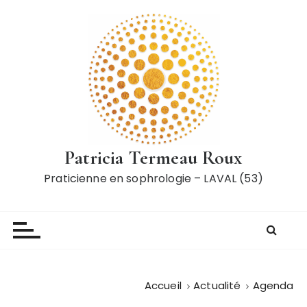
P
a
s
s
e
r
a
u
c
Patricia Termeau Roux
o
Praticienne en sophrologie – LAVAL (53)
n
t
e
n
u
Accueil
Actualité
Agenda